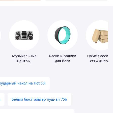
Музыкальные
Блоки и ролики
Сухие смеси д
центры,
для йоги
стяжки пола
магнитолы
ударный чехол на Hot 60i
а
Белый бюстгальтер пуш-ап 75b