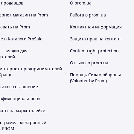
 продавцов
О prom.ua
ернет-магазин
на Prom
Работа в prom.ua
авать на Prom
Контактная информация
 в Каталоге ProSale
Защита прав на контент
 — медиа для
Content right protection
ателей
Отзывы о prom.ua
 интернет-предпринимателей
Кращі
Помощь Силам обороны
(Volonter by Prom)
льское соглашение
онфиденциальности
боты на маркетплейсе
рограмма электронный
с PROM