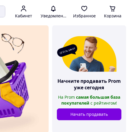
Кабинет
Уведомления
Избранное
Корзина
О! Есть заказ
Начните продавать
Prom
уже сегодня
На
Prom
самая большая база
покупателей
с рейтингом
!
Начать продавать