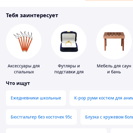
Материалы для ремонта
Тебя заинтересует
Спорт и отдых
Аксессуары для
Футляры и
Мебель для саун
спальных
подставки для
и бань
мешков,
драгоценностей
Что ищут
карематов и
палаток
Ежедневники школьные
K-pop руми костюм для ани
Бюстгальтер без косточек 95с
Блузка с кружевом бо