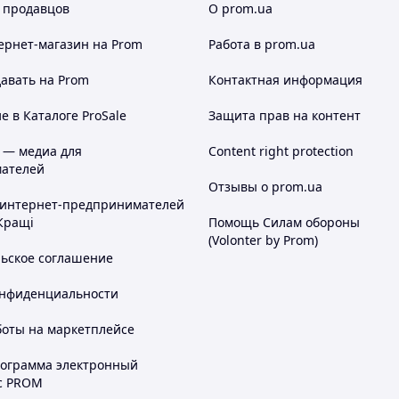
 продавцов
О prom.ua
ернет-магазин
на Prom
Работа в prom.ua
авать на Prom
Контактная информация
 в Каталоге ProSale
Защита прав на контент
 — медиа для
Content right protection
ателей
Отзывы о prom.ua
 интернет-предпринимателей
Кращі
Помощь Силам обороны
(Volonter by Prom)
льское соглашение
онфиденциальности
боты на маркетплейсе
рограмма электронный
с PROM