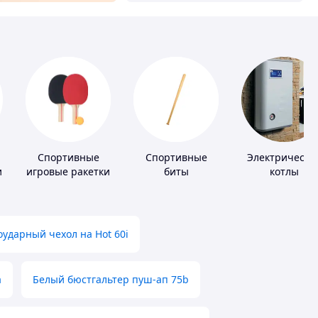
Спортивные
Спортивные
Электрически
и
игровые ракетки
биты
котлы
ударный чехол на Hot 60i
а
Белый бюстгальтер пуш-ап 75b