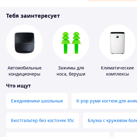
Материалы для ремонта
Тебя заинтересует
Спорт и отдых
Автомобильные
Зажимы для
Климатические
кондиционеры
носа, беруши
комплексы
для плавания
Что ищут
Ежедневники школьные
K-pop руми костюм для ани
Бюстгальтер без косточек 95с
Блузка с кружевом бо