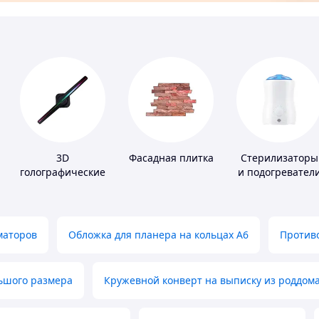
3D
Фасадная плитка
Стерилизаторы
голографические
и подогревател
устройства
для детского
питания
маторов
Обложка для планера на кольцах А6
Противо
льшого размера
Кружевной конверт на выписку из роддом