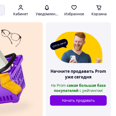
Кабинет
Уведомления
Избранное
Корзина
О! Есть заказ
Начните продавать
Prom
уже сегодня
На
Prom
самая большая база
покупателей
с рейтингом
!
Начать продавать