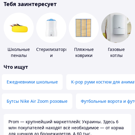
Тебя заинтересует
Школьные
Стерилизаторы
Пляжные
Газовые
пеналы
и
коврики
котлы
подогреватели
Что ищут
для детского
питания
Ежедневники школьные
K-pop руми костюм для анима
Бутсы Nike Air Zoom розовые
Футбольные ворота и фу
Prom — крупнейший маркетплейс Украины. Здесь 6
млн покупателей находят всё необходимое — от корма
для щенков до бронежилетов. А 60 тыс.