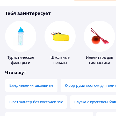
Материалы для ремонта
Тебя заинтересует
Спорт и отдых
Туристические
Школьные
Инвентарь для
фильтры и
пеналы
гимнастики
таблетки для
Что ищут
питьевой воды
Ежедневники школьные
K-pop руми костюм для ани
Бюстгальтер без косточек 95с
Блузка с кружевом бо