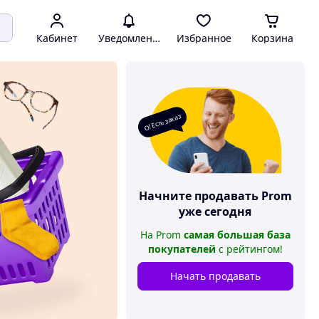
Кабинет
Уведомления
Избранное
Корзина
О! Есть заказ
Начните продавать
Prom
уже сегодня
На
Prom
самая большая база
покупателей
с рейтингом
!
Начать продавать