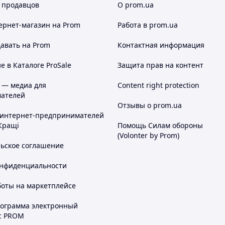
 продавцов
О prom.ua
ернет-магазин
на Prom
Работа в prom.ua
авать на Prom
Контактная информация
 в Каталоге ProSale
Защита прав на контент
 — медиа для
Content right protection
ателей
Отзывы о prom.ua
 интернет-предпринимателей
Кращі
Помощь Силам обороны
(Volonter by Prom)
льское соглашение
онфиденциальности
боты на маркетплейсе
рограмма электронный
с PROM