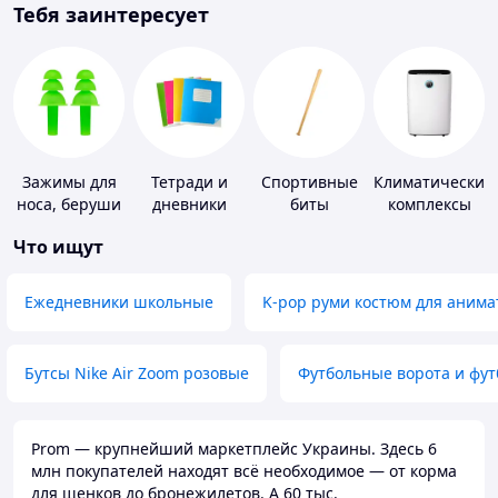
Тебя заинтересует
Зажимы для
Тетради и
Спортивные
Климатические
носа, беруши
дневники
биты
комплексы
для плавания
Что ищут
Ежедневники школьные
K-pop руми костюм для анима
Бутсы Nike Air Zoom розовые
Футбольные ворота и фу
Prom — крупнейший маркетплейс Украины. Здесь 6
млн покупателей находят всё необходимое — от корма
для щенков до бронежилетов. А 60 тыс.