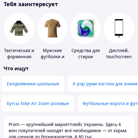
Тебя заинтересует
Тактическая и
Мужские
Средства для
Дисплей,
форменная
футболки и
стирки
touchscreen
одежда
майки
для
Что ищут
телефонов
Ежедневники школьные
K-pop руми костюм для анима
Бутсы Nike Air Zoom розовые
Футбольные ворота и фу
Prom — крупнейший маркетплейс Украины. Здесь 6
млн покупателей находят всё необходимое — от корма
для щенков до бронежилетов. А 60 тыс.