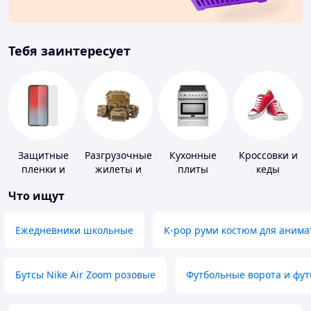
Тебя заинтересует
Защитные
Разгрузочные
Кухонные
Кроссовки и
пленки и
жилеты и
плиты
кеды
стекла для
плитоноски
Что ищут
портативных
без плит
устройств
Ежедневники школьные
K-pop руми костюм для анима
Бутсы Nike Air Zoom розовые
Футбольные ворота и фу