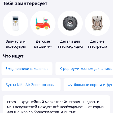
Тебя заинтересует
Запчасти и
Детские
Детали для
Детские
аксессуары
машинки-
автокондиционеров
автокресла
для бытовых
каталки
Что ищут
кондиционеров
Ежедневники школьные
K-pop руми костюм для анима
Бутсы Nike Air Zoom розовые
Футбольные ворота и фу
Prom — крупнейший маркетплейс Украины. Здесь 6
млн покупателей находят всё необходимое — от корма
для щенков до бронежилетов. А 60 тыс.