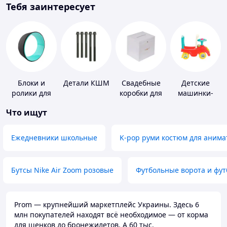
Тебя заинтересует
Блоки и
Детали КШМ
Свадебные
Детские
ролики для
коробки для
машинки-
йоги
денег
каталки
Что ищут
Ежедневники школьные
K-pop руми костюм для анима
Бутсы Nike Air Zoom розовые
Футбольные ворота и фу
Prom — крупнейший маркетплейс Украины. Здесь 6
млн покупателей находят всё необходимое — от корма
для щенков до бронежилетов. А 60 тыс.