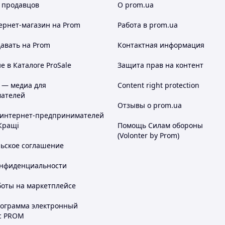
 продавцов
О prom.ua
ернет-магазин
на Prom
Работа в prom.ua
авать на Prom
Контактная информация
 в Каталоге ProSale
Защита прав на контент
 — медиа для
Content right protection
ателей
Отзывы о prom.ua
 интернет-предпринимателей
Кращі
Помощь Силам обороны
(Volonter by Prom)
льское соглашение
онфиденциальности
боты на маркетплейсе
рограмма электронный
с PROM