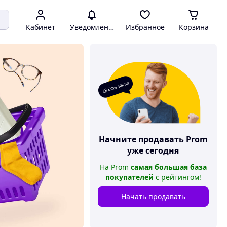
Кабинет
Уведомления
Избранное
Корзина
О! Есть заказ
Начните продавать
Prom
уже сегодня
На
Prom
самая большая база
покупателей
с рейтингом
!
Начать продавать