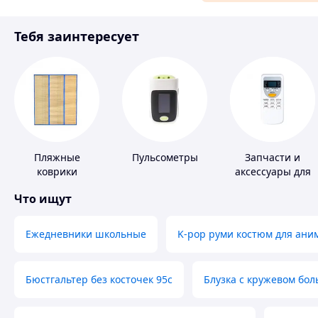
Материалы для ремонта
Тебя заинтересует
Спорт и отдых
Пляжные
Пульсометры
Запчасти и
коврики
аксессуары для
бытовых
Что ищут
кондиционеров
Ежедневники школьные
K-pop руми костюм для ани
Бюстгальтер без косточек 95с
Блузка с кружевом бо