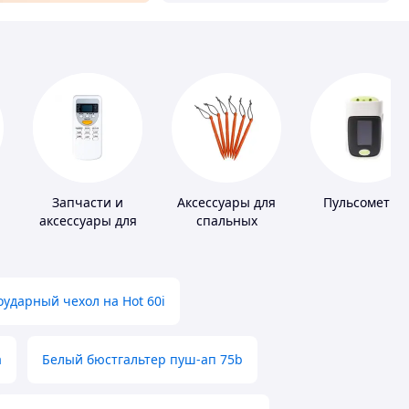
Запчасти и
Аксессуары для
Пульсометры
аксессуары для
спальных
бытовых
мешков,
кондиционеров
карематов и
палаток
ударный чехол на Hot 60i
а
Белый бюстгальтер пуш-ап 75b