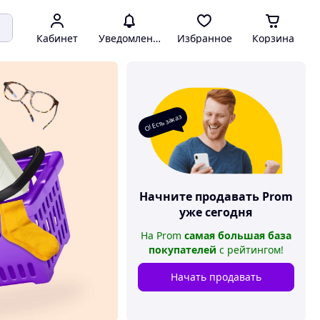
Кабинет
Уведомления
Избранное
Корзина
О! Есть заказ
Начните продавать
Prom
уже сегодня
На
Prom
самая большая база
покупателей
с рейтингом
!
Начать продавать