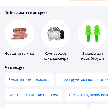
Материалы для ремонта
Тебя заинтересует
Спорт и отдых
Фасадная плитка
Компрессоры
Зажимы для
кондиционера
носа, беруши
для плавания
Что ищут
Ежедневники школьные
K-pop руми костюм для ани
Бюстгальтер без косточек 95с
Блузка с кружевом бо