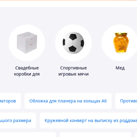
Свадебные
Спортивные
Мед
коробки для
игровые мячи
денег
маторов
Обложка для планера на кольцах А6
Противо
льшого размера
Кружевной конверт на выписку из роддом