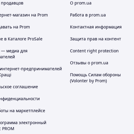
 продавцов
О prom.ua
ернет-магазин
на Prom
Работа в prom.ua
авать на Prom
Контактная информация
 в Каталоге ProSale
Защита прав на контент
 — медиа для
Content right protection
ателей
Отзывы о prom.ua
 интернет-предпринимателей
Кращі
Помощь Силам обороны
(Volonter by Prom)
льское соглашение
онфиденциальности
боты на маркетплейсе
рограмма электронный
с PROM