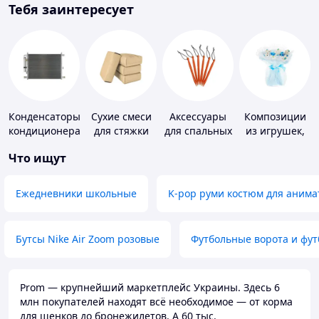
Тебя заинтересует
Конденсаторы
Сухие смеси
Аксессуары
Композиции
кондиционера
для стяжки
для спальных
из игрушек,
пола
мешков,
одежды,
Что ищут
карематов и
подгузников
палаток
Ежедневники школьные
K-pop руми костюм для анима
Бутсы Nike Air Zoom розовые
Футбольные ворота и фу
Prom — крупнейший маркетплейс Украины. Здесь 6
млн покупателей находят всё необходимое — от корма
для щенков до бронежилетов. А 60 тыс.