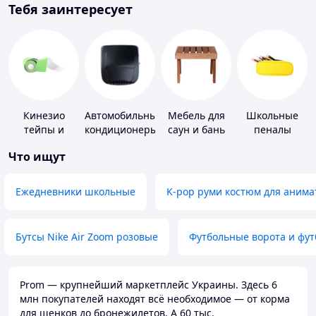
Тебя заинтересует
Кинезио
Автомобильные
Мебель для
Школьные
тейпы и
кондиционеры
саун и бань
пеналы
средства для
Что ищут
тейпирования
Ежедневники школьные
K-pop руми костюм для анима
Бутсы Nike Air Zoom розовые
Футбольные ворота и фу
Prom — крупнейший маркетплейс Украины. Здесь 6
млн покупателей находят всё необходимое — от корма
для щенков до бронежилетов. А 60 тыс.