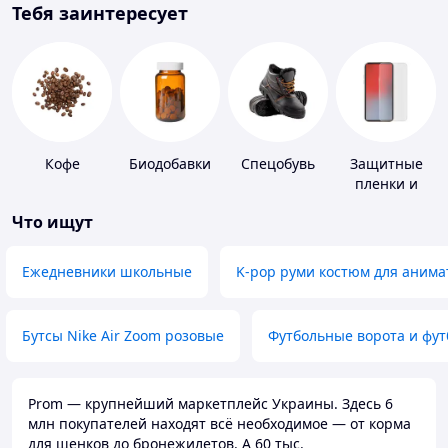
Тебя заинтересует
Кофе
Биодобавки
Спецобувь
Защитные
пленки и
стекла для
Что ищут
портативных
устройств
Ежедневники школьные
K-pop руми костюм для анима
Бутсы Nike Air Zoom розовые
Футбольные ворота и фу
Prom — крупнейший маркетплейс Украины. Здесь 6
млн покупателей находят всё необходимое — от корма
для щенков до бронежилетов. А 60 тыс.