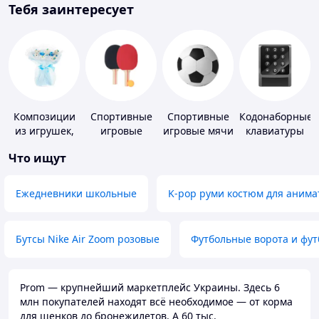
Тебя заинтересует
Композиции
Спортивные
Спортивные
Кодонаборные
из игрушек,
игровые
игровые мячи
клавиатуры
одежды,
ракетки
Что ищут
подгузников
Ежедневники школьные
K-pop руми костюм для анима
Бутсы Nike Air Zoom розовые
Футбольные ворота и фу
Prom — крупнейший маркетплейс Украины. Здесь 6
млн покупателей находят всё необходимое — от корма
для щенков до бронежилетов. А 60 тыс.