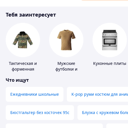
Материалы для ремонта
Тебя заинтересует
Спорт и отдых
Тактическая и
Мужские
Кухонные плиты
форменная
футболки и
одежда
майки
Что ищут
Ежедневники школьные
K-pop руми костюм для ани
Бюстгальтер без косточек 95с
Блузка с кружевом бо