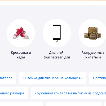
Кроссовки и
Дисплей,
Разгрузочные
кеды
touchscreen для
жилеты и
телефонов
плитоноски без
плит
маторов
Обложка для планера на кольцах А6
Противо
льшого размера
Кружевной конверт на выписку из роддом