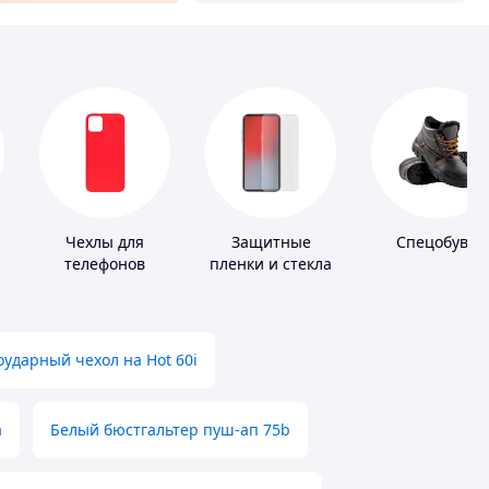
Чехлы для
Защитные
Спецобувь
телефонов
пленки и стекла
для портативных
устройств
ударный чехол на Hot 60i
а
Белый бюстгальтер пуш-ап 75b