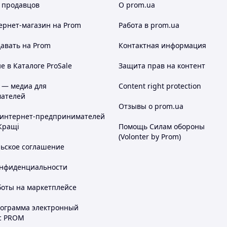
 продавцов
О prom.ua
ернет-магазин
на Prom
Работа в prom.ua
авать на Prom
Контактная информация
 в Каталоге ProSale
Защита прав на контент
 — медиа для
Content right protection
ателей
Отзывы о prom.ua
 интернет-предпринимателей
Кращі
Помощь Силам обороны
(Volonter by Prom)
льское соглашение
онфиденциальности
боты на маркетплейсе
рограмма электронный
с PROM