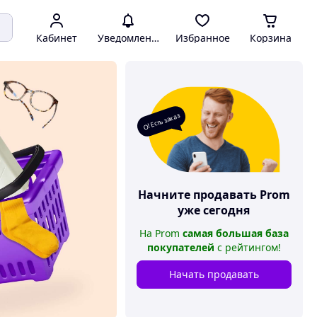
Кабинет
Уведомления
Избранное
Корзина
О! Есть заказ
Начните продавать
Prom
уже сегодня
На
Prom
самая большая база
покупателей
с рейтингом
!
Начать продавать