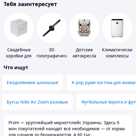
Тебя заинтересует
Свадебные
3D
Детские
Климатические
коробки для
голографические
автокресла
комплексы
денег
устройства
Что ищут
Ежедневники школьные
K-pop руми костюм для анима
Бутсы Nike Air Zoom розовые
Футбольные ворота и фу
Prom — крупнейший маркетплейс Украины. Здесь 6
млн покупателей находят всё необходимое — от корма
для щенков до бронежилетов. А 60 тыс.