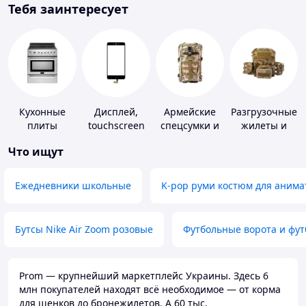
Тебя заинтересует
Кухонные
Дисплей,
Армейские
Разгрузочные
плиты
touchscreen
спецсумки и
жилеты и
для
рюкзаки
плитоноски
Что ищут
телефонов
без плит
Ежедневники школьные
K-pop руми костюм для анима
Бутсы Nike Air Zoom розовые
Футбольные ворота и фу
Prom — крупнейший маркетплейс Украины. Здесь 6
млн покупателей находят всё необходимое — от корма
для щенков до бронежилетов. А 60 тыс.