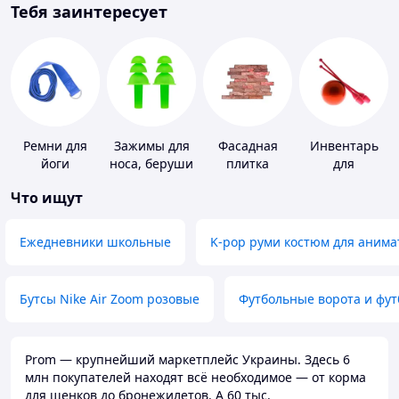
Тебя заинтересует
Ремни для
Зажимы для
Фасадная
Инвентарь
йоги
носа, беруши
плитка
для
для плавания
гимнастики
Что ищут
Ежедневники школьные
K-pop руми костюм для анима
Бутсы Nike Air Zoom розовые
Футбольные ворота и фу
Prom — крупнейший маркетплейс Украины. Здесь 6
млн покупателей находят всё необходимое — от корма
для щенков до бронежилетов. А 60 тыс.