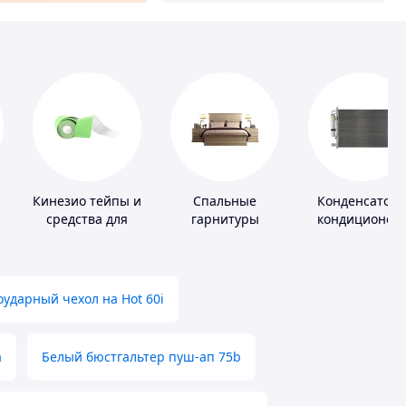
Кинезио тейпы и
Спальные
Конденсатор
средства для
гарнитуры
кондиционер
тейпирования
ударный чехол на Hot 60i
а
Белый бюстгальтер пуш-ап 75b