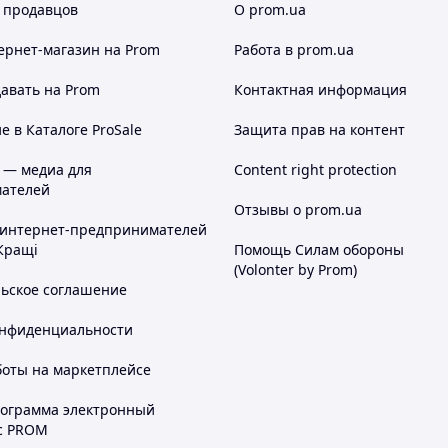
 продавцов
О prom.ua
ернет-магазин
на Prom
Работа в prom.ua
авать на Prom
Контактная информация
 в Каталоге ProSale
Защита прав на контент
 — медиа для
Content right protection
ателей
Отзывы о prom.ua
 интернет-предпринимателей
Кращі
Помощь Силам обороны
(Volonter by Prom)
льское соглашение
онфиденциальности
боты на маркетплейсе
рограмма электронный
с PROM