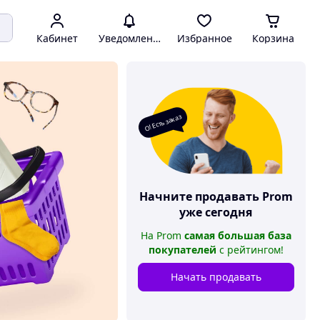
Кабинет
Уведомления
Избранное
Корзина
О! Есть заказ
Начните продавать
Prom
уже сегодня
На
Prom
самая большая база
покупателей
с рейтингом
!
Начать продавать