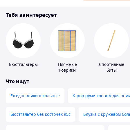
Материалы для ремонта
Тебя заинтересует
Спорт и отдых
Бюстгальтеры
Пляжные
Спортивные
коврики
биты
Что ищут
Ежедневники школьные
K-pop руми костюм для ани
Бюстгальтер без косточек 95с
Блузка с кружевом бо