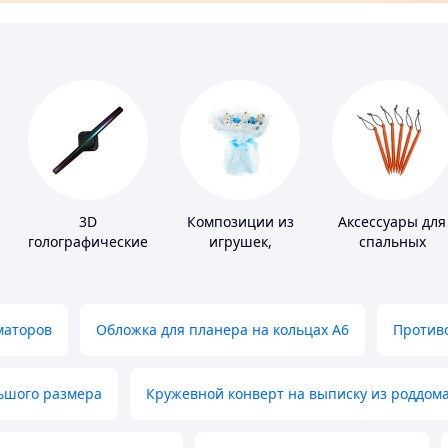
3D
Композиции из
Аксессуары для
голографические
игрушек,
спальных
устройства
одежды,
мешков,
подгузников
карематов и
палаток
маторов
Обложка для планера на кольцах А6
Противо
льшого размера
Кружевной конверт на выписку из роддом