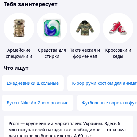
Тебя заинтересует
Армейские
Средства для
Тактическая и
Кроссовки и
спецсумки и
стирки
форменная
кеды
рюкзаки
одежда
Что ищут
Ежедневники школьные
K-pop руми костюм для анима
Бутсы Nike Air Zoom розовые
Футбольные ворота и фу
Prom — крупнейший маркетплейс Украины. Здесь 6
млн покупателей находят всё необходимое — от корма
для щенков до бронежилетов. А 60 тыс.