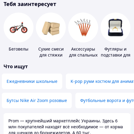
Тебя заинтересует
Беговелы
Сухие смеси
Аксессуары
Футляры и
для стяжки
для спальных
подставки для
пола
мешков,
драгоценносте
Что ищут
карематов и
палаток
Ежедневники школьные
K-pop руми костюм для анима
Бутсы Nike Air Zoom розовые
Футбольные ворота и фу
Prom — крупнейший маркетплейс Украины. Здесь 6
млн покупателей находят всё необходимое — от корма
для щенков до бронежилетов. А 60 тыс.