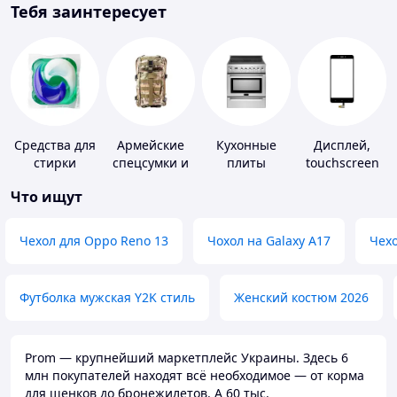
Тебя заинтересует
Средства для
Армейские
Кухонные
Дисплей,
стирки
спецсумки и
плиты
touchscreen
рюкзаки
для
Что ищут
телефонов
Чехол для Oppo Reno 13
Чохол на Galaxy A17
Чехо
Футболка мужская Y2K стиль
Женский костюм 2026
Prom — крупнейший маркетплейс Украины. Здесь 6
млн покупателей находят всё необходимое — от корма
для щенков до бронежилетов. А 60 тыс.