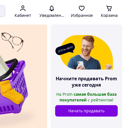
Кабинет
Уведомления
Избранное
Корзина
О! Есть заказ
Начните продавать
Prom
уже сегодня
На
Prom
самая большая база
покупателей
с рейтингом
!
Начать продавать