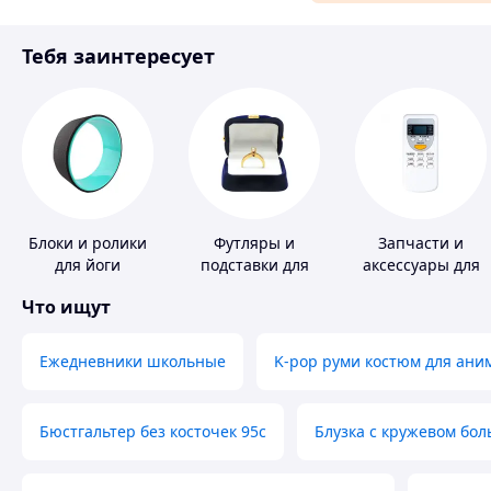
Материалы для ремонта
Тебя заинтересует
Спорт и отдых
Блоки и ролики
Футляры и
Запчасти и
для йоги
подставки для
аксессуары для
драгоценностей
бытовых
Что ищут
кондиционеров
Ежедневники школьные
K-pop руми костюм для ани
Бюстгальтер без косточек 95с
Блузка с кружевом бо