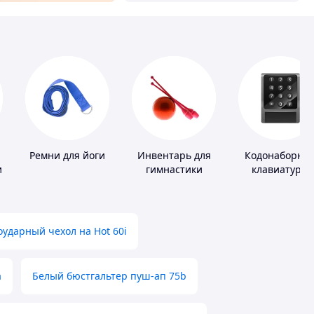
Ремни для йоги
Инвентарь для
Кодонаборны
и
гимнастики
клавиатуры
ударный чехол на Hot 60i
а
Белый бюстгальтер пуш-ап 75b