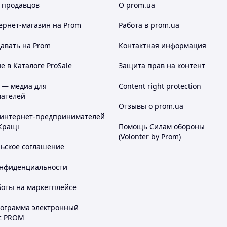
 продавцов
О prom.ua
ернет-магазин
на Prom
Работа в prom.ua
авать на Prom
Контактная информация
 в Каталоге ProSale
Защита прав на контент
 — медиа для
Content right protection
ателей
Отзывы о prom.ua
 интернет-предпринимателей
Кращі
Помощь Силам обороны
(Volonter by Prom)
льское соглашение
онфиденциальности
боты на маркетплейсе
рограмма электронный
с PROM