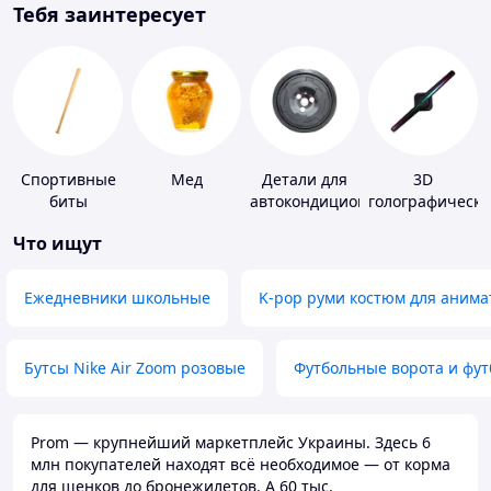
Тебя заинтересует
Спортивные
Мед
Детали для
3D
биты
автокондиционеров
голографически
устройства
Что ищут
Ежедневники школьные
K-pop руми костюм для анима
Бутсы Nike Air Zoom розовые
Футбольные ворота и фу
Prom — крупнейший маркетплейс Украины. Здесь 6
млн покупателей находят всё необходимое — от корма
для щенков до бронежилетов. А 60 тыс.