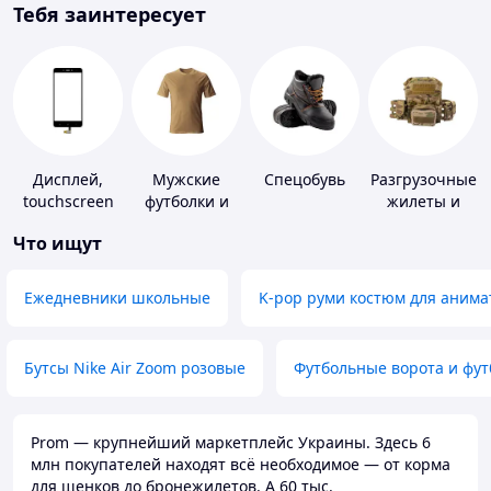
Тебя заинтересует
Дисплей,
Мужские
Спецобувь
Разгрузочные
touchscreen
футболки и
жилеты и
для
майки
плитоноски
Что ищут
телефонов
без плит
Ежедневники школьные
K-pop руми костюм для анима
Бутсы Nike Air Zoom розовые
Футбольные ворота и фу
Prom — крупнейший маркетплейс Украины. Здесь 6
млн покупателей находят всё необходимое — от корма
для щенков до бронежилетов. А 60 тыс.