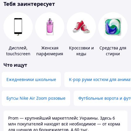
Тебя заинтересует
Дисплей,
Женская
Кроссовки и
Средства для
touchscreen
парфюмерия
кеды
стирки
для
Что ищут
телефонов
Ежедневники школьные
K-pop руми костюм для анима
Бутсы Nike Air Zoom розовые
Футбольные ворота и фу
Prom — крупнейший маркетплейс Украины. Здесь 6
млн покупателей находят всё необходимое — от корма
для щенков до бронежилетов. А 60 тыс.