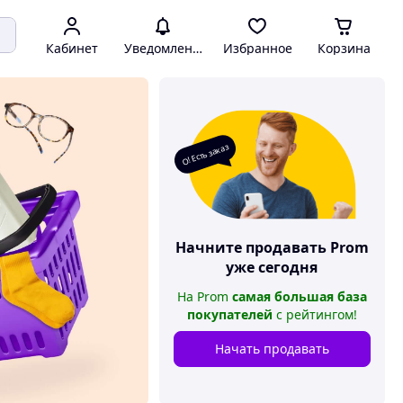
Кабинет
Уведомления
Избранное
Корзина
О! Есть заказ
Начните продавать
Prom
уже сегодня
На
Prom
самая большая база
покупателей
с рейтингом
!
Начать продавать