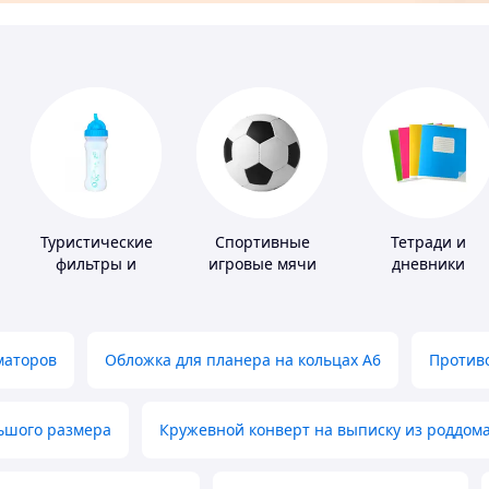
Туристические
Спортивные
Тетради и
фильтры и
игровые мячи
дневники
таблетки для
питьевой воды
маторов
Обложка для планера на кольцах А6
Противо
льшого размера
Кружевной конверт на выписку из роддом