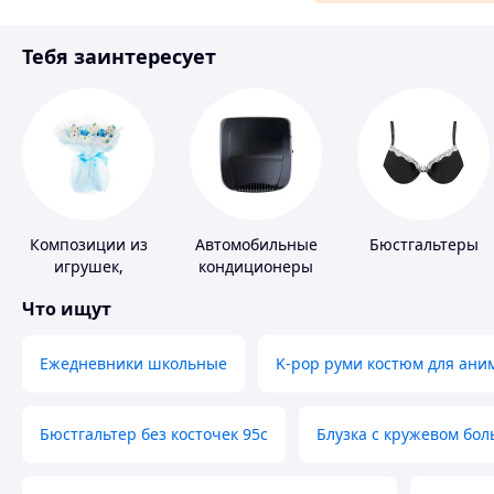
Аксессуары и украшения
Тебя заинтересует
Материалы для ремонта
Спорт и отдых
Композиции из
Автомобильные
Бюстгальтеры
игрушек,
кондиционеры
одежды,
Что ищут
подгузников
Ежедневники школьные
K-pop руми костюм для ани
Бюстгальтер без косточек 95с
Блузка с кружевом бо