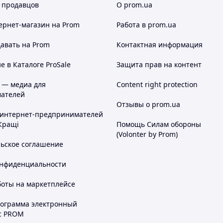
 продавцов
О prom.ua
ернет-магазин
на Prom
Работа в prom.ua
авать на Prom
Контактная информация
 в Каталоге ProSale
Защита прав на контент
 — медиа для
Content right protection
ателей
Отзывы о prom.ua
 интернет-предпринимателей
Кращі
Помощь Силам обороны
(Volonter by Prom)
льское соглашение
онфиденциальности
боты на маркетплейсе
рограмма электронный
с PROM