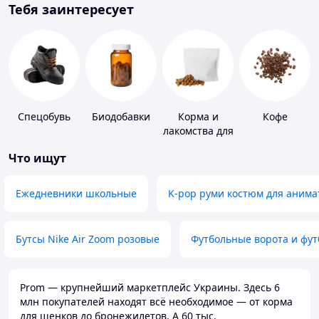
Тебя заинтересует
Спецобувь
Биодобавки
Корма и
Кофе
лакомства для
домашних
Что ищут
животных и
птиц
Ежедневники школьные
K-pop руми костюм для анима
Бутсы Nike Air Zoom розовые
Футбольные ворота и фу
Prom — крупнейший маркетплейс Украины. Здесь 6
млн покупателей находят всё необходимое — от корма
для щенков до бронежилетов. А 60 тыс.