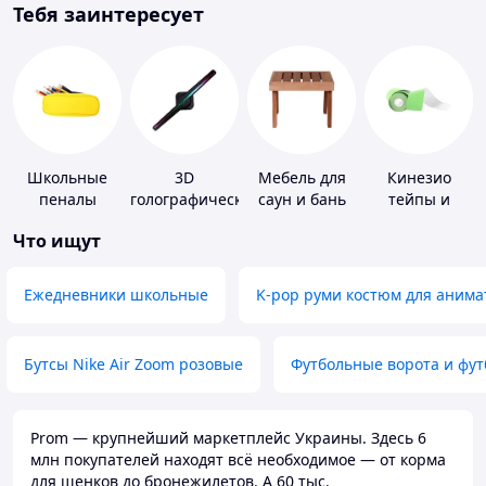
Тебя заинтересует
Школьные
3D
Мебель для
Кинезио
пеналы
голографические
саун и бань
тейпы и
устройства
средства для
Что ищут
тейпирования
Ежедневники школьные
K-pop руми костюм для анима
Бутсы Nike Air Zoom розовые
Футбольные ворота и фу
Prom — крупнейший маркетплейс Украины. Здесь 6
млн покупателей находят всё необходимое — от корма
для щенков до бронежилетов. А 60 тыс.