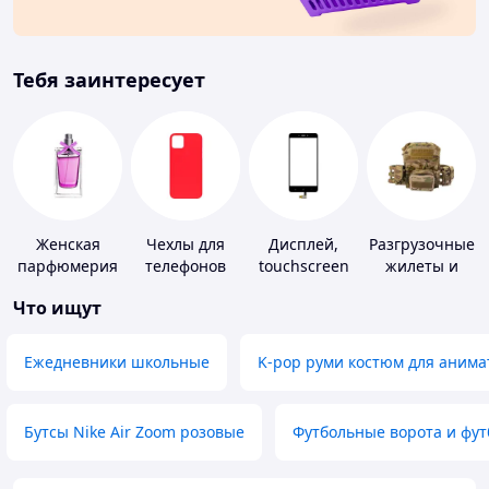
Тебя заинтересует
Женская
Чехлы для
Дисплей,
Разгрузочные
парфюмерия
телефонов
touchscreen
жилеты и
для
плитоноски
Что ищут
телефонов
без плит
Ежедневники школьные
K-pop руми костюм для анима
Бутсы Nike Air Zoom розовые
Футбольные ворота и фу