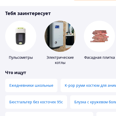
Материалы для ремонта
Тебя заинтересует
Спорт и отдых
Пульсометры
Электрические
Фасадная плитка
котлы
Что ищут
Ежедневники школьные
K-pop руми костюм для ани
Бюстгальтер без косточек 95с
Блузка с кружевом бо