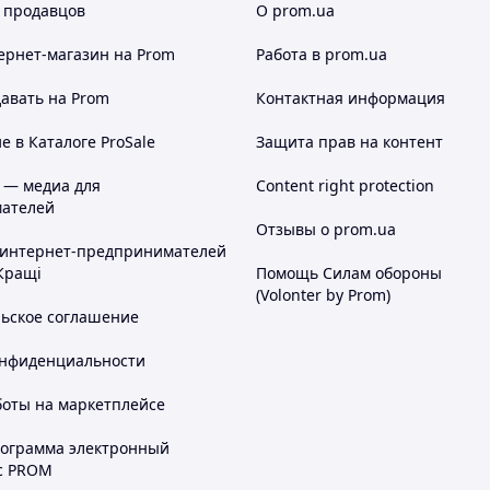
 продавцов
О prom.ua
ернет-магазин
на Prom
Работа в prom.ua
авать на Prom
Контактная информация
 в Каталоге ProSale
Защита прав на контент
 — медиа для
Content right protection
ателей
Отзывы о prom.ua
 интернет-предпринимателей
Кращі
Помощь Силам обороны
(Volonter by Prom)
льское соглашение
онфиденциальности
боты на маркетплейсе
рограмма электронный
с PROM