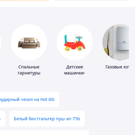
Спальные
Детские
Газовые котл
гарнитуры
машинки-
каталки
ударный чехол на Hot 60i
а
Белый бюстгальтер пуш-ап 75b