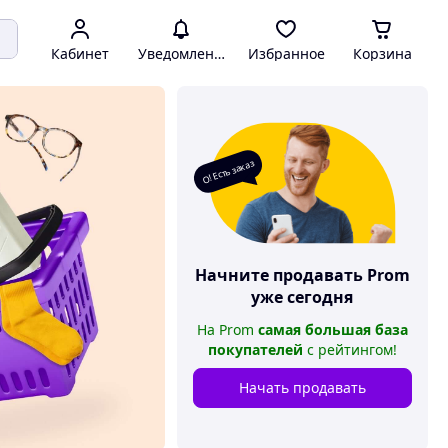
Кабинет
Уведомления
Избранное
Корзина
О! Есть заказ
Начните продавать
Prom
уже сегодня
На
Prom
самая большая база
покупателей
с рейтингом
!
Начать продавать